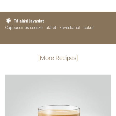
Tálalási javaslat
Cappuccinós csésze - alátét - kávéskanál - cukor
[More Recipes]
Recept