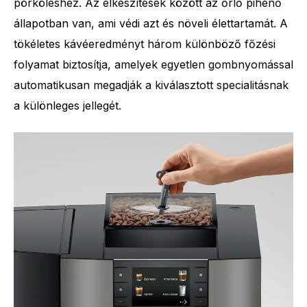
pörköléshez. Az elkészítések között az őrlő pihenő
állapotban van, ami védi azt és növeli élettartamát. A
tökéletes kávéeredményt három különböző főzési
folyamat biztosítja, amelyek egyetlen gombnyomással
automatikusan megadják a kiválasztott specialitásnak
a különleges jellegét.