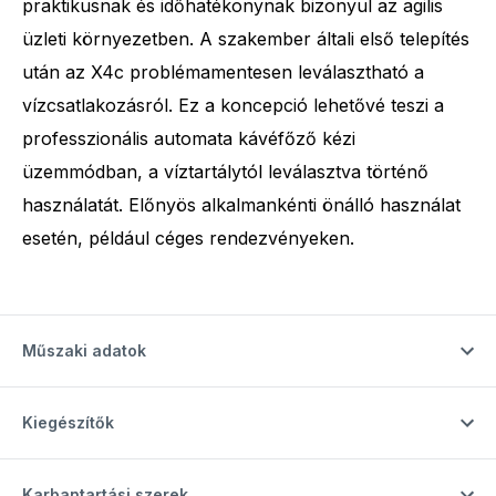
praktikusnak és időhatékonynak bizonyul az agilis
üzleti környezetben. A szakember általi első telepítés
után az X4c problémamentesen leválasztható a
vízcsatlakozásról. Ez a koncepció lehetővé teszi a
professzionális automata kávéfőző kézi
üzemmódban, a víztartálytól leválasztva történő
használatát. Előnyös alkalmankénti önálló használat
esetén, például céges rendezvényeken.
Műszaki adatok
Kiegészítők
Karbantartási szerek