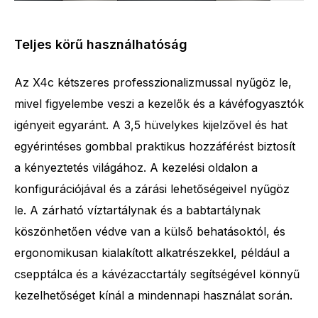
Teljes körű használhatóság
Az X4c kétszeres professzionalizmussal nyűgöz le,
mivel figyelembe veszi a kezelők és a kávéfogyasztók
igényeit egyaránt. A 3,5 hüvelykes kijelzővel és hat
egyérintéses gombbal praktikus hozzáférést biztosít
a kényeztetés világához. A kezelési oldalon a
konfigurációjával és a zárási lehetőségeivel nyűgöz
le. A zárható víztartálynak és a babtartálynak
köszönhetően védve van a külső behatásoktól, és
ergonomikusan kialakított alkatrészekkel, például a
csepptálca és a kávézacctartály segítségével könnyű
kezelhetőséget kínál a mindennapi használat során.