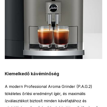
Kiemelkedő kávéminőség
A modern Professional Aroma Grinder (P.A.G.2)
tökéletes őrlési eredményt ígér, és maximális
ízválasztékot biztosít minden kávéfajtához és
A specialitások száma
13