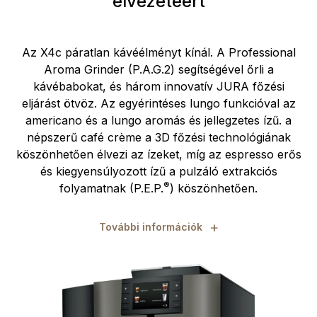
élvezetéért
Az X4c páratlan kávéélményt kínál. A Professional
Aroma Grinder (P.A.G.2) segítségével őrli a
kávébabokat, és három innovatív JURA főzési
eljárást ötvöz. Az egyérintéses lungo funkcióval az
americano és a lungo aromás és jellegzetes ízű. a
népszerű café crème a 3D főzési technológiának
köszönhetően élvezi az ízeket, míg az espresso erős
és kiegyensúlyozott ízű a pulzáló extrakciós
®
folyamatnak (P.E.P.
) köszönhetően.
+
További információk