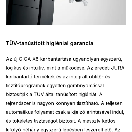
TÜV-tanúsított higiéniai garancia
Az új GIGA X8 karbantartása ugyanolyan egyszerű,
logikus és intuitív, mint a működése. Az eredeti JURA
karbantartó termékek és az integrált öblítő- és
tisztítóprogramok egyetlen gombnyomással
biztosítják a TÜV által tanúsított higiéniát. A
tejrendszer is nagyon könnyen tisztítható. A teljesen
automatikus folyamat csak a kijelző érintésével indul,
és tökéletes tisztaságot biztosít. A masszív kettős
kifolyó néhány egyszerű lépésben leszerelhető. Az