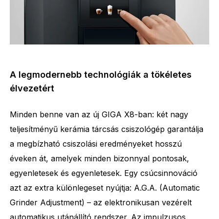
A legmodernebb technológiák a tökéletes
élvezetért
Minden benne van az új GIGA X8-ban: két nagy
teljesítményű kerámia tárcsás csiszológép garantálja
a megbízható csiszolási eredményeket hosszú
éveken át, amelyek minden bizonnyal pontosak,
egyenletesek és egyenletesek. Egy csúcsinnováció
azt az extra különlegeset nyújtja: A.G.A. (Automatic
A specialitások száma
32
Grinder Adjustment) – az elektronikusan vezérelt
automatikus utánállító rendszer. Az impulzusos