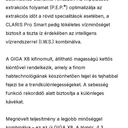
®
extrakciós folyamat (P.E.P.
) optimalizálja az
extrakciós időt a rövid specialitások esetében, a
CLARIS Pro Smart pedig tökéletes vízminőséget
biztosít a tiszta íz érdekében az intelligens
vízrendszerrel (I.W.S.) kombinálva.
A GIGA X8 kifinomult, állítható magasságú kettős
kiöntővel rendelkezik, amely a finom
habtechnológiának köszönhetően tejjel és tejhabbal
fejezi be a trendkülönlegességeket. A sebesség
funkció rekordidő alatt biztosítja a különleges
kávékat.
Megnövelt teljesítmény a legjobb minőséggel
kombinálva – ez az új GIGA X8. A tömör, 4,3