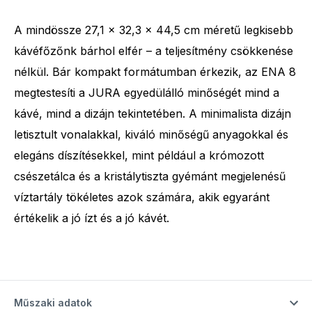
A mindössze 27,1 x 32,3 x 44,5 cm méretű legkisebb
kávéfőzőnk bárhol elfér – a teljesítmény csökkenése
nélkül. Bár kompakt formátumban érkezik, az ENA 8
megtestesíti a JURA egyedülálló minőségét mind a
kávé, mind a dizájn tekintetében. A minimalista dizájn
letisztult vonalakkal, kiváló minőségű anyagokkal és
elegáns díszítésekkel, mint például a krómozott
csészetálca és a kristálytiszta gyémánt megjelenésű
víztartály tökéletes azok számára, akik egyaránt
értékelik a jó ízt és a jó kávét.
Műszaki adatok