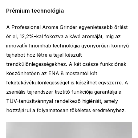
Prémium technológia
A Professional Aroma Grinder egyenletesebb őrlést
ér el, 12,2%-kal fokozva a kávé aromáját, míg az
innovatív finomhab technológia gyönyörűen könnyű
tejhabot hoz létre a tejjel készült
trendkülönlegességekhez. A két csésze funkciónak
köszönhetően az ENA 8 mostantól két
feketekávékülönlegességet is készíthet egyszerre. A
zseniális tejrendszer tisztító funkciója garantálja a
TÜV-tanúsítvánnyal rendelkező higiéniát, amely
hozzájárul a folyamatosan tökéletes eredményhez.
A specialitások száma
15